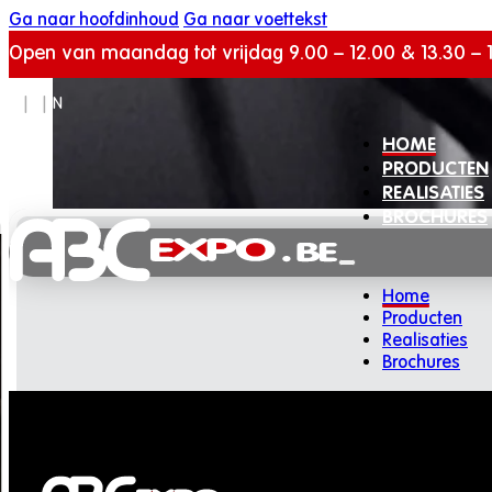
Ga naar hoofdinhoud
Ga naar voettekst
Open van maandag tot vrijdag 9.00 – 12.00 & 13.30 – 
NL
|
FR
|
EN
HOME
PRODUCTEN
REALISATIES
BROCHURES
Home
Producten
Realisaties
Brochures