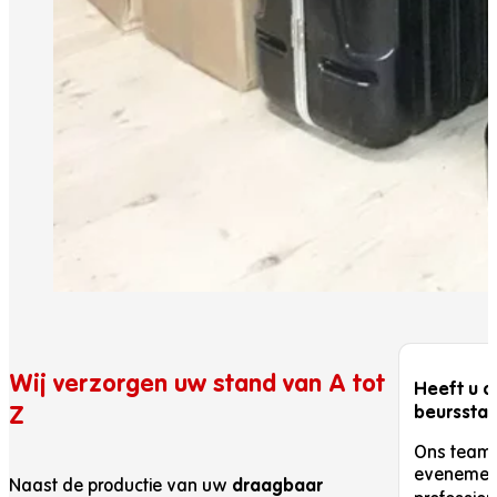
Wij verzorgen uw stand van A tot
Heeft u o
Z
beursstan
Ons team 
evenement
draagbaar
Naast de productie van uw