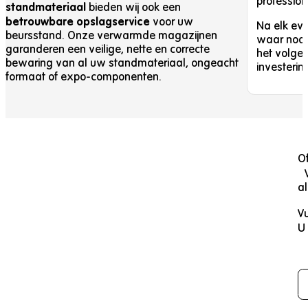
professio
standmateriaal
bieden wij ook een
betrouwbare opslagservice
voor uw
Na elk eve
beursstand. Onze verwarmde magazijnen
waar nodig
garanderen een veilige, nette en correcte
het volge
bewaring van al uw standmateriaal, ongeacht
investerin
formaat of expo-componenten.
Of
V
al
Vu
U