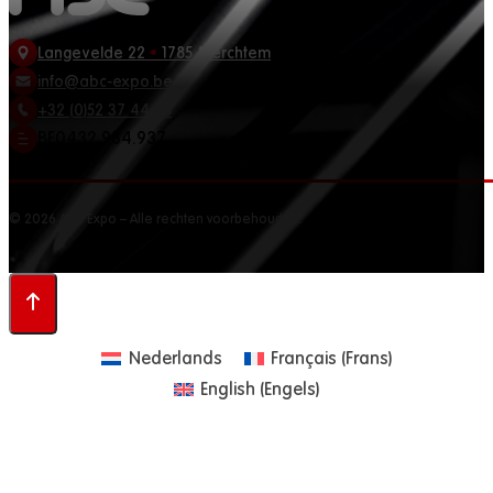
Langevelde 22
•
1785 Merchtem
info@abc-expo.be
+32 (0)52 37 44 88
BE0432.984.937
© 2026 ABC Expo – Alle rechten voorbehouden.
Nederlands
Français
(
Frans
)
English
(
Engels
)